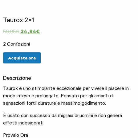
Taurox 2×1
Il
Il
59,95
€
34,94
€
prezzo
prezzo
2 Confezioni
originale
attuale
era:
è:
Acquista ora
59,95€.
34,94€.
Descrizione
Taurox è uno stimolante eccezionale per vivere il piacere in
modo inteso e prolungato. Pensato per gli amanti di
sensazioni forti, durature e massimo godimento.
È usato con successo da migliaia di uomini e non genera
effetti indesiderati.
Provalo Ora